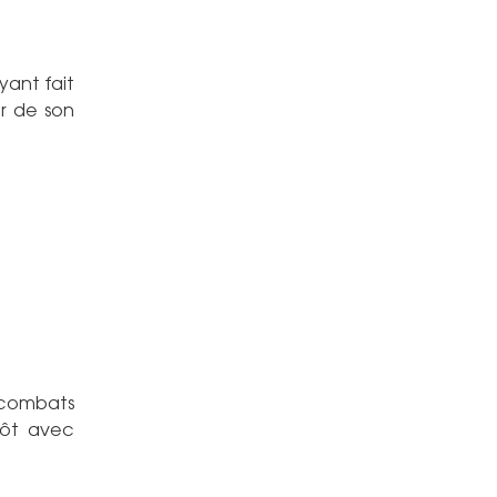
yant fait
ur de son
s combats
tôt avec