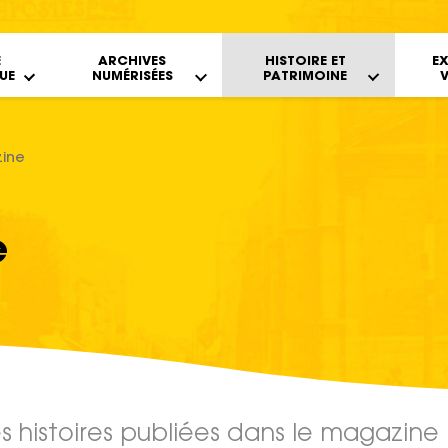
iers
E
ARCHIVES
HISTOIRE ET
E
UE
NUMÉRISÉES
PATRIMOINE
V
zine
e
 histoires publiées dans le magazine 