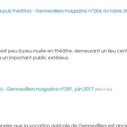
êtes puis théâtre) - Gennevilliers magazine n°284, octobre 
s s’est peu à peu muée en théâtre, demeurant un lieu cent
ns un important public extérieur.
) - Gennevilliers magazine n°281, juin 2017
(836.0 Ko)
appeler que la vocation agricole de Gennevilliers est anc