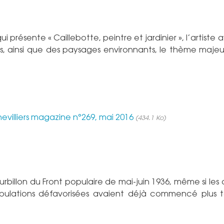
 présente « Caillebotte, peintre et jardinier », l’artiste a
ers, ainsi que des paysages environnants, le thème maje
evilliers magazine n°269, mai 2016
(434.1 Ko)
ourbillon du Front populaire de mai-juin 1936, même si le
populations défavorisées avaient déjà commencé plus 