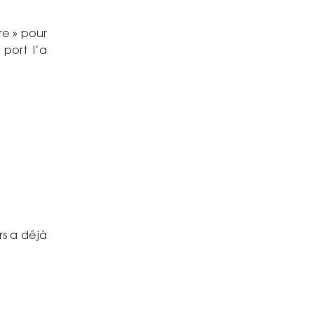
re » pour
 port l’a
rs a déjà