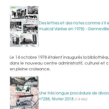
Des lettres et des notes comme s’il 
musical Varèse en 1978) - Gennevill
Le 14 octobre 1978 étaient inaugurés la bibliothèq
dans le nouveau centre administratif, culturel et 
en pleine croissance.
Une très longue procédure de divor
n°288, février 2018
(1.8 Mo)