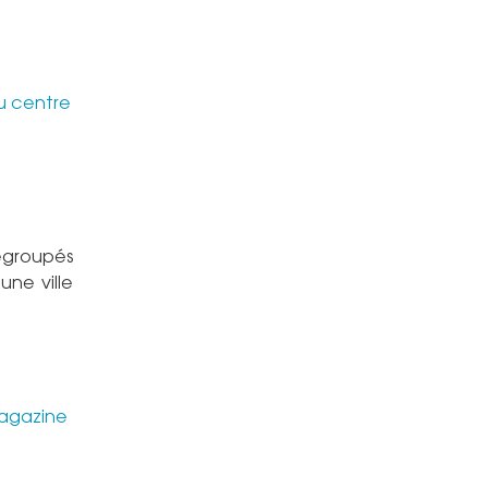
du centre
regroupés
une ville
magazine